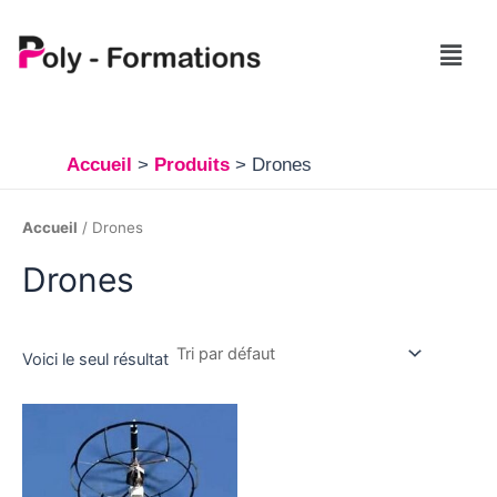
Aller
au
Menu
contenu
Accueil
Produits
Drones
Accueil
/ Drones
Drones
Voici le seul résultat