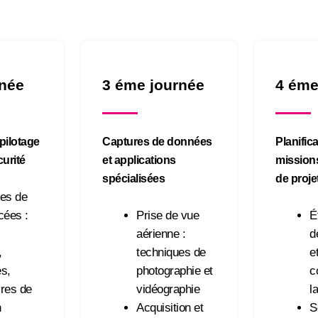
rnée
3 éme journée
4 éme
pilotage
Captures de données
Planific
urité
et applications
missions
spécialisées
de proje
es de
cées :
Prise de vue
É
aérienne :
d
,
techniques de
e
s,
photographie et
c
res de
vidéographie
l
n
Acquisition et
S