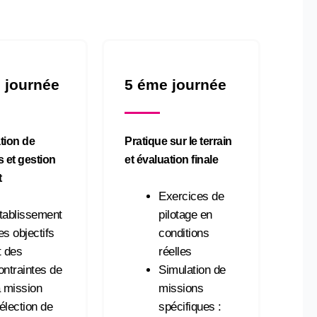
 journée
5 éme journée
ation de
Pratique sur le terrain
 et gestion
et évaluation finale
t
Exercices de
tablissement
pilotage en
es objectifs
conditions
t des
réelles
ontraintes de
Simulation de
a mission
missions
élection de
spécifiques :