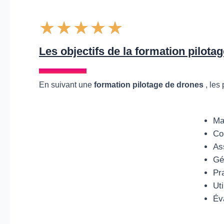
4
★
★
★
★
★
.
7
Les objectifs de la formation pilota
4
/
En suivant une
formation pilotage de drones
, les
5
Ma
Co
As
Gé
Pra
Uti
Éva