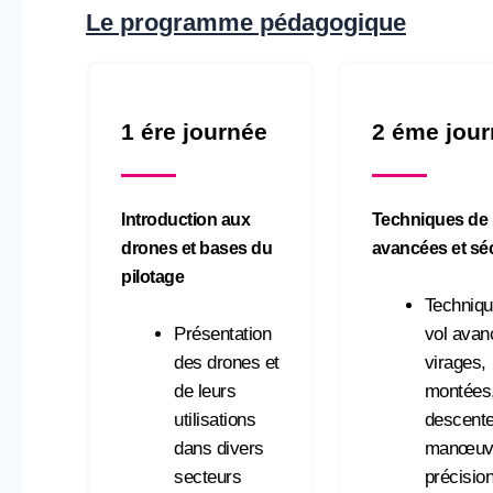
Le programme pédagogique
1 ére journée
2 éme jou
Introduction aux
Techniques de 
drones et bases du
avancées et séc
pilotage
Techniqu
Présentation
vol avan
des drones et
virages,
de leurs
montées
utilisations
descente
dans divers
manœuv
secteurs
précisio