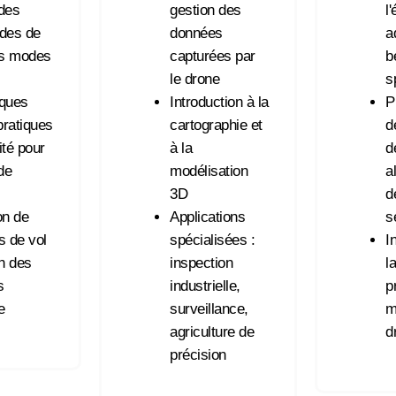
des
gestion des
l
des de
données
a
es modes
capturées par
b
le drone
s
iques
Introduction à la
P
ratiques
cartographie et
d
ité pour
à la
d
de
modélisation
a
3D
d
on de
Applications
s
s de vol
spécialisées :
I
on des
inspection
l
s
industrielle,
p
e
surveillance,
m
agriculture de
d
précision