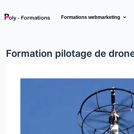
Aller
au
Formations webmarketing
contenu
Formation pilotage de dron