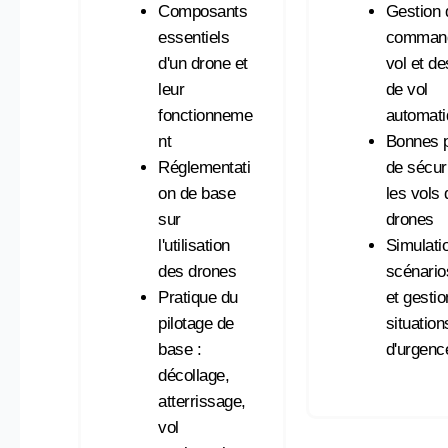
Composants
Gestion 
essentiels
comman
d'un drone et
vol et d
leur
de vol
fonctionneme
automat
nt
Bonnes p
Réglementati
de sécur
on de base
les vols 
sur
drones
l'utilisation
Simulati
des drones
scénario
Pratique du
et gesti
pilotage de
situation
base :
d'urgenc
décollage,
atterrissage,
vol